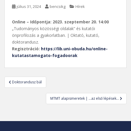
július 31, 2024
bencsikg
Hírek
Online – Időpontja: 2023. szeptember 20. 14:00
„Tudományos közösségi oldalak” és kutatói
önprofilozás a gyakorlatban. | Oktató, kutató,
doktorandusz.
Regisztráció:
https://lib.uni-obuda.hu/online-
kutatastamogato-fogadoorak
Bejegyzés
Doktorandusz bál
navigáció
MTMT alapismeretek | …az első lépések…