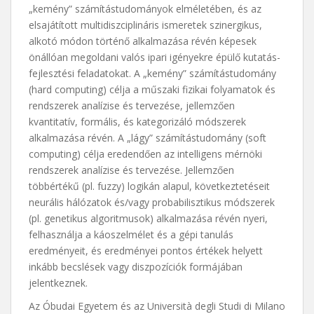
„kemény” számítástudományok elméletében, és az
elsajátított multidiszciplináris ismeretek szinergikus,
alkotó módon történő alkalmazása révén képesek
önállóan megoldani valós ipari igényekre épülő kutatás-
fejlesztési feladatokat. A „kemény” számítástudomány
(hard computing) célja a műszaki fizikai folyamatok és
rendszerek analízise és tervezése, jellemzően
kvantitatív, formális, és kategorizáló módszerek
alkalmazása révén. A „lágy” számítástudomány (soft
computing) célja eredendően az intelligens mérnöki
rendszerek analízise és tervezése. Jellemzően
többértékű (pl. fuzzy) logikán alapul, következtetéseit
neurális hálózatok és/vagy probabilisztikus módszerek
(pl. genetikus algoritmusok) alkalmazása révén nyeri,
felhasználja a káoszelmélet és a gépi tanulás
eredményeit, és eredményei pontos értékek helyett
inkább becslések vagy diszpozíciók formájában
jelentkeznek.
Az Óbudai Egyetem és az Università degli Studi di Milano