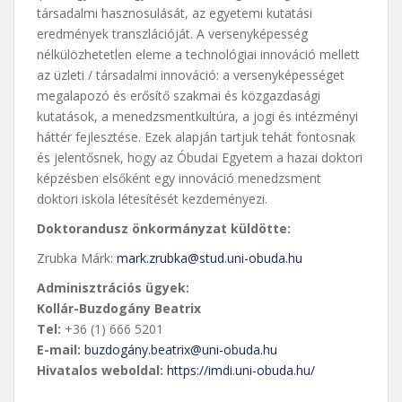
társadalmi hasznosulását, az egyetemi kutatási
eredmények transzlációját. A versenyképesség
nélkülözhetetlen eleme a technológiai innováció mellett
az üzleti / társadalmi innováció: a versenyképességet
megalapozó és erősítő szakmai és közgazdasági
kutatások, a menedzsmentkultúra, a jogi és intézményi
háttér fejlesztése. Ezek alapján tartjuk tehát fontosnak
és jelentősnek, hogy az Óbudai Egyetem a hazai doktori
képzésben elsőként egy innováció menedzsment
doktori iskola létesítését kezdeményezi.
Doktorandusz önkormányzat küldötte:
Zrubka Márk:
mark.zrubka@stud.uni-obuda.hu
Adminisztrációs ügyek:
Kollár-Buzdogány Beatrix
Tel:
+36 (1) 666 5201
E-mail:
buzdogány.beatrix@uni-obuda.hu
Hivatalos weboldal:
https://imdi.uni-obuda.hu/