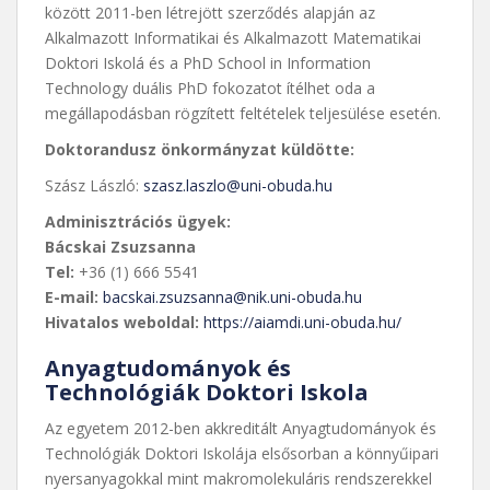
között 2011-ben létrejött szerződés alapján az
Alkalmazott Informatikai és Alkalmazott Matematikai
Doktori Iskolá és a PhD School in Information
Technology duális PhD fokozatot ítélhet oda a
megállapodásban rögzített feltételek teljesülése esetén.
Doktorandusz önkormányzat küldötte:
Szász László:
szasz.laszlo@uni-obuda.hu
Adminisztrációs ügyek:
Bácskai Zsuzsanna
Tel:
+36 (1) 666 5541
E-mail:
bacskai.zsuzsanna@nik.uni-obuda.hu
Hivatalos weboldal:
https://aiamdi.uni-obuda.hu/
Anyagtudományok és
Technológiák Doktori Iskola
Az egyetem 2012-ben akkreditált Anyagtudományok és
Technológiák Doktori Iskolája elsősorban a könnyűipari
nyersanyagokkal mint makromolekuláris rendszerekkel