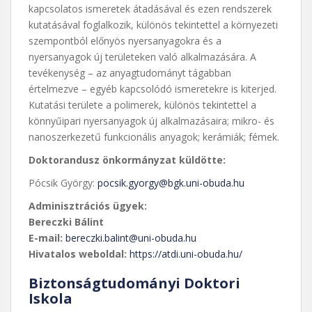
kapcsolatos ismeretek átadásával és ezen rendszerek
kutatásával foglalkozik, különös tekintettel a környezeti
szempontból előnyös nyersanyagokra és a
nyersanyagok új területeken való alkalmazására. A
tevékenység – az anyagtudományt tágabban
értelmezve – egyéb kapcsolódó ismeretekre is kiterjed.
Kutatási területe a polimerek, különös tekintettel a
könnyűipari nyersanyagok új alkalmazásaira; mikro- és
nanoszerkezetű funkcionális anyagok; kerámiák; fémek.
Doktorandusz önkormányzat küldötte:
Pócsik György:
pocsik.gyorgy@bgk.uni-obuda.hu
Adminisztrációs ügyek:
Bereczki Bálint
E-mail:
bereczki.balint@uni-obuda.hu
Hivatalos weboldal:
https://atdi.uni-obuda.hu/
Biztonságtudományi Doktori
Iskola