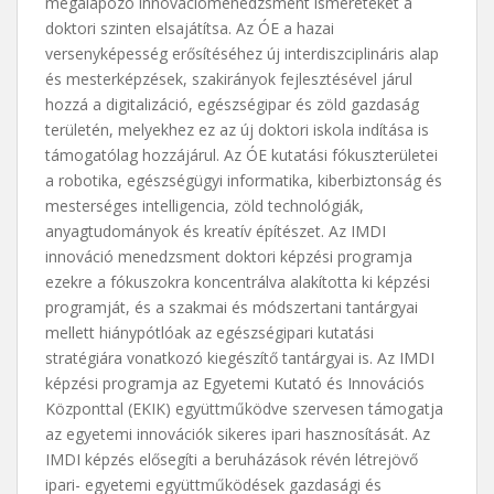
megalapozó innovációmenedzsment ismereteket a
doktori szinten elsajátítsa. Az ÓE a hazai
versenyképesség erősítéséhez új interdiszciplináris alap
és mesterképzések, szakirányok fejlesztésével járul
hozzá a digitalizáció, egészségipar és zöld gazdaság
területén, melyekhez ez az új doktori iskola indítása is
támogatólag hozzájárul. Az ÓE kutatási fókuszterületei
a robotika, egészségügyi informatika, kiberbiztonság és
mesterséges intelligencia, zöld technológiák,
anyagtudományok és kreatív építészet. Az IMDI
innováció menedzsment doktori képzési programja
ezekre a fókuszokra koncentrálva alakította ki képzési
programját, és a szakmai és módszertani tantárgyai
mellett hiánypótlóak az egészségipari kutatási
stratégiára vonatkozó kiegészítő tantárgyai is. Az IMDI
képzési programja az Egyetemi Kutató és Innovációs
Központtal (EKIK) együttműködve szervesen támogatja
az egyetemi innovációk sikeres ipari hasznosítását. Az
IMDI képzés elősegíti a beruházások révén létrejövő
ipari- egyetemi együttműködések gazdasági és