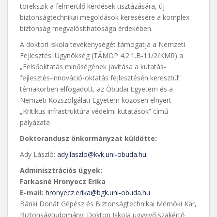
törekszik a felmerülő kérdések tisztázására, új
biztonságtechnikai megoldások keresésére a komplex
biztonság megvalósíthatósága érdekében.
A doktori iskola tevékenységét támogatja a Nemzeti
Fejlesztési Ügynökség (TÁMOP 4.2.1.B-11/2/KMR) a
„Felsőoktatás minőségének javítása a kutatás-
fejlesztés-innováció-oktatás fejlesztésén keresztül”
témakörben elfogadott, az Óbudai Egyetem és a
Nemzeti Közszolgálati Egyetem közösen elnyert
„Kritikus infrastruktúra védelmi kutatások” című
pályázata
Doktorandusz önkormányzat küldötte:
Ady László:
ady.laszlo@kvk.uni-obuda.hu
Adminisztrációs ügyek:
Farkasné Hronyecz Erika
E-mail:
hronyecz.erika@bgk.uni-obuda.hu
Bánki Donát Gépész és Biztonságtechnikai Mérnöki Kar,
Biztonságtudományi Doktori Iskola ügyvivő szakértő