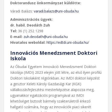
Doktorandusz önkormányzat küldötte:
Váradi Balázs:
varadi.balazs@uni-obuda.hu
Adminisztrációs ügyek:
dr. habil. Deodáth Zuh
Tel:
36 (1) 252 1298
E-mail:
zuh.deodath@uni-obuda.hu
Hivatalos weboldal:
https://edtdi.uni-obuda.hu/
Innovációs Menedzsment Doktori
Iskola
Az Óbudai Egyetem Innováció Menedzsment Doktori
Iskolája (IMDI) 2023 elején jött létre, az első ilyen profilú
Doktori Iskolaként régiónkban. Az IMDI doktori képzést
a gesztor Keleti Károly Gazdasági Kar (KGK)
vállalkozásfejlesztési mesterképzése alapozza meg,
ugyanakkor egalizációs programjával az IMDI
lehetőséget biztosít bármely szakterületről érkező
hallgató számára, hogy az innovációk piaci sikerét