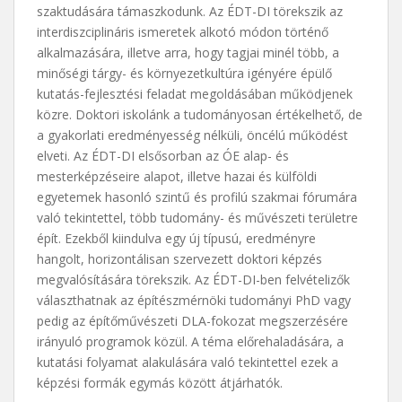
szaktudására támaszkodunk. Az ÉDT-DI törekszik az
interdiszciplináris ismeretek alkotó módon történő
alkalmazására, illetve arra, hogy tagjai minél több, a
minőségi tárgy- és környezetkultúra igényére épülő
kutatás-fejlesztési feladat megoldásában működjenek
közre. Doktori iskolánk a tudományosan értékelhető, de
a gyakorlati eredményesség nélküli, öncélú működést
elveti. Az ÉDT-DI elsősorban az ÓE alap- és
mesterképzéseire alapot, illetve hazai és külföldi
egyetemek hasonló szintű és profilú szakmai fórumára
való tekintettel, több tudomány- és művészeti területre
épít. Ezekből kiindulva egy új típusú, eredményre
hangolt, horizontálisan szervezett doktori képzés
megvalósítására törekszik. Az ÉDT-DI-ben felvételizők
választhatnak az építészmérnöki tudományi PhD vagy
pedig az építőművészeti DLA-fokozat megszerzésére
irányuló programok közül. A téma előrehaladására, a
kutatási folyamat alakulására való tekintettel ezek a
képzési formák egymás között átjárhatók.