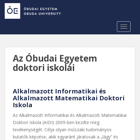
S
k
i
p
TOGGLE
t
o
m
a
Az Óbudai Egyetem
i
doktori iskolái
n
c
o
n
Alkalmazott Informatikai és
Alkalmazott Matematikai Doktori
t
Iskola
e
n
Az Alkalmazott Informatikai és Alkalmazott Matematikai
t
Doktori Iskola (AIDI) 2009-ben kezdte meg
tevékenységét. Célja olyan műszaki tudományos
kutatók képzése, akik egyaránt járatosak a „lágy” és