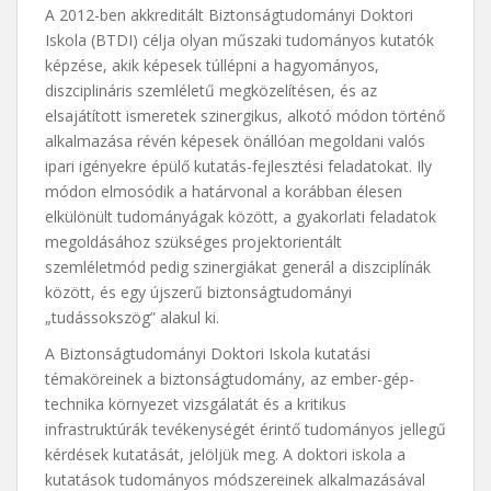
A 2012-ben akkreditált Biztonságtudományi Doktori
Iskola (BTDI) célja olyan műszaki tudományos kutatók
képzése, akik képesek túllépni a hagyományos,
diszciplináris szemléletű megközelítésen, és az
elsajátított ismeretek szinergikus, alkotó módon történő
alkalmazása révén képesek önállóan megoldani valós
ipari igényekre épülő kutatás-fejlesztési feladatokat. Ily
módon elmosódik a határvonal a korábban élesen
elkülönült tudományágak között, a gyakorlati feladatok
megoldásához szükséges projektorientált
szemléletmód pedig szinergiákat generál a diszciplínák
között, és egy újszerű biztonságtudományi
„tudássokszög” alakul ki.
A Biztonságtudományi Doktori Iskola kutatási
témaköreinek a biztonságtudomány, az ember-gép-
technika környezet vizsgálatát és a kritikus
infrastruktúrák tevékenységét érintő tudományos jellegű
kérdések kutatását, jelöljük meg. A doktori iskola a
kutatások tudományos módszereinek alkalmazásával