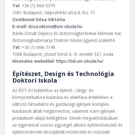
Tel:
+36 (1) 666-5375
1081 Budapest, Népszínház utca 8. fsz. 15
Zsoldosné Dósa Viktória
E-mail:
dosa.viktoria@uni-obuda.hu
Bánki Donát Gépész és Biztonságtechnikai Mérnöki Kar,
Biztonságtudományi Doktori Iskola ügyvivő szakértő
Tel:
+36 (1) 666-7148
1088 Budapest, József körút 6. III. emelet 321. iroda
Hivatalos weboldal:
https://bdi.uni-obuda.hu/
Építészet, Design és Technológia
Doktori Iskola
Az ÉDT-DI küldetése az épített-, tárgy- és
környezetkultúra kutatása és alakítása érdekében a
változó társadalmi és gazdasági igények komplex
kutatások általi megismerése, valamint ezen igények
produktum alapú kielégítése. Ennek megvalósításában
az egymással szoros egységet alkotó építőművészeti és
építészmérnöki diszciplínák művészeti és műszaki