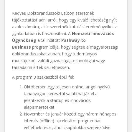
Kedves Doktoranduszok! Ezúton szeretnék
tájékoztatást adni arról, hogy egy kiváló lehetőség nyílt
azok számára, akik szeretnék kutatási eredményeiket a
gyakorlatban is hasznosítani. A
Nemzeti Innovációs
Ügynökség
által indított
Pathway to
Business
program célja, hogy segítse a magyarországi
doktoranduszokat abban, hogy tudományos
munkájukból valódi gazdasági, technológiai vagy
társadalmi érték születhessen.
A program 3 szakaszból épül fel:
Októberben egy teljesen online, angol nyelvű
tananyagon keresztül sajátíthatják el a
jelentkezők a startup és innovációs
alapismereteket
November és január között egy három hónapos
intenzív (offline) akcelerátor programban
vehetnek részt, ahol csapatokba szerveződve