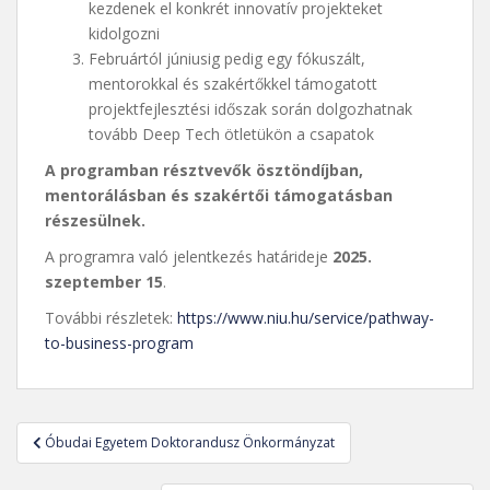
kezdenek el konkrét innovatív projekteket
kidolgozni
Februártól júniusig pedig egy fókuszált,
mentorokkal és szakértőkkel támogatott
projektfejlesztési időszak során dolgozhatnak
tovább Deep Tech ötletükön a csapatok
A programban résztvevők ösztöndíjban,
mentorálásban és szakértői támogatásban
részesülnek.
A programra való jelentkezés határideje
2025.
szeptember 15
.
További részletek:
https://www.niu.hu/service/pathway-
to-business-program
Bejegyzés
Óbudai Egyetem Doktorandusz Önkormányzat
navigáció