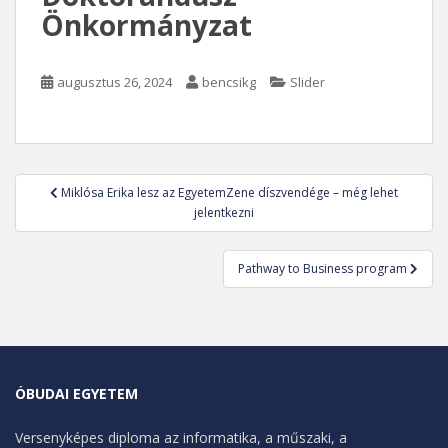
Önkormányzat
augusztus 26, 2024
bencsikg
Slider
Bejegyzés
Miklósa Erika lesz az EgyetemZene díszvendége – még lehet
navigáció
jelentkezni
Pathway to Business program
ÓBUDAI EGYETEM
Versenyképes diploma az informatika, a műszaki, a