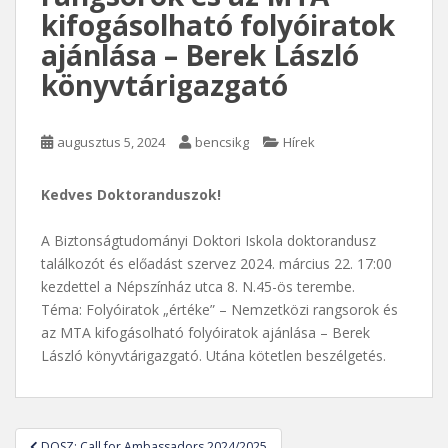
kifogásolható folyóiratok
ajánlása – Berek László
könyvtárigazgató
augusztus 5, 2024
bencsikg
Hírek
Kedves Doktoranduszok!
A Biztonságtudományi Doktori Iskola doktorandusz
találkozót és előadást szervez 2024. március 22. 17:00
kezdettel a Népszínház utca 8. N.45-ös terembe.
Téma: Folyóiratok „értéke” – Nemzetközi rangsorok és
az MTA kifogásolható folyóiratok ajánlása – Berek
László könyvtárigazgató. Utána kötetlen beszélgetés.
Bejegyzés
DOSZ: Call for Ambassadors 2024/2025