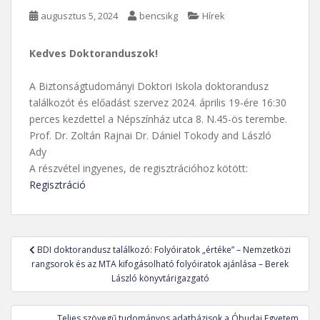
augusztus 5, 2024
bencsikg
Hírek
Kedves Doktoranduszok!
A Biztonságtudományi Doktori Iskola doktorandusz
találkozót és előadást szervez 2024. április 19-ére 16:30
perces kezdettel a Népszínház utca 8. N.45-ös terembe.
Prof. Dr. Zoltán Rajnai Dr. Dániel Tokody and László
Ady
A részvétel ingyenes, de regisztrációhoz kötött:
Regisztráció
Bejegyzés
BDI doktorandusz találkozó: Folyóiratok „értéke” – Nemzetközi
navigáció
rangsorok és az MTA kifogásolható folyóiratok ajánlása – Berek
László könyvtárigazgató
Teljes szövegű tudományos adatbázisok a Óbudai Egyetem