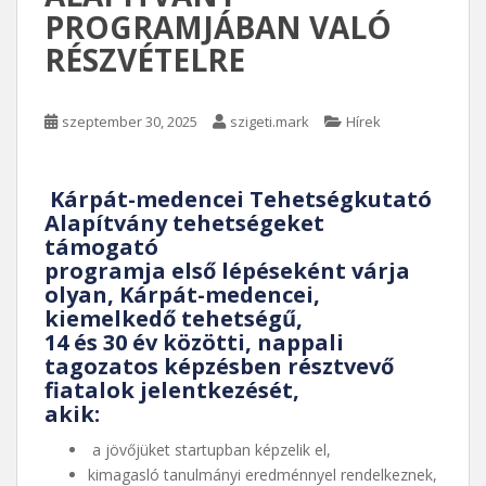
PROGRAMJÁBAN VALÓ
RÉSZVÉTELRE
szeptember 30, 2025
szigeti.mark
Hírek
Kárpát-medencei Tehetségkutató
Alapítvány tehetségeket
támogató
programja első lépéseként várja
olyan, Kárpát-medencei,
kiemelkedő tehetségű,
14 és 30 év közötti, nappali
tagozatos képzésben résztvevő
fiatalok jelentkezését,
akik:
a jövőjüket startupban képzelik el,
kimagasló tanulmányi eredménnyel rendelkeznek,