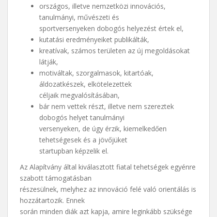
országos, illetve nemzetközi innovációs,
tanulmányi, művészeti és
sportversenyeken dobogós helyezést értek el,
kutatási eredményeiket publikálták,
kreatívak, számos területen az új megoldásokat
látják,
motiváltak, szorgalmasok, kitartóak,
áldozatkészek, elkötelezettek
céljaik megvalósításában,
bár nem vettek részt, illetve nem szereztek
dobogós helyet tanulmányi
versenyeken, de úgy érzik, kiemelkedően
tehetségesek és a jövőjüket
startupban képzelik el.
Az Alapítvány által kiválasztott fiatal tehetségek egyénre
szabott támogatásban
részesülnek, melyhez az innováció felé való orientálás is
hozzátartozik. Ennek
során minden diák azt kapja, amire leginkább szüksége