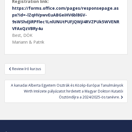
Registration link:
https://forms.office.com/pages/responsepage.as
px?id=-lZqHVpwvEuABGeiHV6bl8GV-
9sWShdJiRPFlec1LnlUNUtPUFJQWjI4RVZPUk5WVENR
VFAxQzVBRy4u
Best, DÖK
Mariann & Patrik
Bejegyzés
Review író kurzus
navigáció
A kanadai Alberta Egyetem Osztrák és Közép-Európai Tanulmányok
Wirth Intézete pályázatot hirdetett a Magyar Doktori Kutatói
Ösztöndíjra a 2024/2025-ös tanévre.