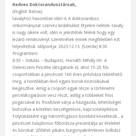
Kedves Doktorandusztársak,
(English Below)
tavalyhoz hasonlóan idén is A doktorandusz
önkormányzat szervez kirádnulást Etyekre nektek. tavaly
is nagy sikere volt, idén is jeleztétek felénk hogy egy
lezáró rendezvényt szeretnétek ennek megfelelően ezt
teljesítettük. időpontja: 2023.12.13. (Szerda) 8:30
Programterv:
8:30 – Indulás – Budapest, Horváth Mihály tér. A
Debreczeni Pincébe látogatunk el, ahol 15-20 fős
csoportokban a pincészet 160 éves présháza tekinthető
meg, a hordókban lévő egyes borok kóstolásával
kiegészítve. Amíg a csoport egyik része a történelmi
pincelátogatáson vesz részt, addig a többieket friss
pogácsával és frissítővel várja a házigazda, lehetőséget
biztosítva a kötetlen beszélgetésre, kapcsolatépítésre.
Folytatásként egy háromfogásos borebéd következik , a
pincészet tulajdonos-főborásza prezentálja az ételeket
és borokat. (Előétel: pikáns burgonyakrémleves kolbász