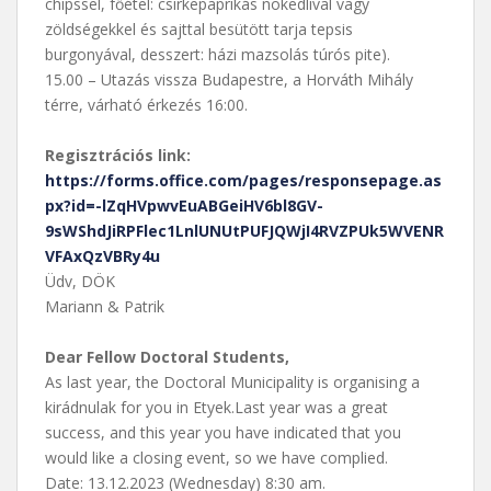
chipssel, főétel: csirkepaprikás nokedlival vagy
zöldségekkel és sajttal besütött tarja tepsis
burgonyával, desszert: házi mazsolás túrós pite).
15.00 – Utazás vissza Budapestre, a Horváth Mihály
térre, várható érkezés 16:00.
Regisztrációs link:
https://forms.office.com/pages/responsepage.as
px?id=-lZqHVpwvEuABGeiHV6bl8GV-
9sWShdJiRPFlec1LnlUNUtPUFJQWjI4RVZPUk5WVENR
VFAxQzVBRy4u
Üdv, DÖK
Mariann & Patrik
Dear Fellow Doctoral Students,
As last year, the Doctoral Municipality is organising a
kirádnulak for you in Etyek.Last year was a great
success, and this year you have indicated that you
would like a closing event, so we have complied.
Date: 13.12.2023 (Wednesday) 8:30 am.